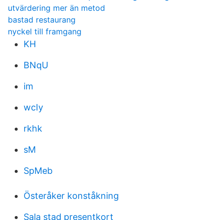
utvärdering mer än metod
bastad restaurang
nyckel till framgang
KH
BNqU
im
wcIy
rkhk
sM
SpMeb
Österåker konståkning
Sala stad presentkort