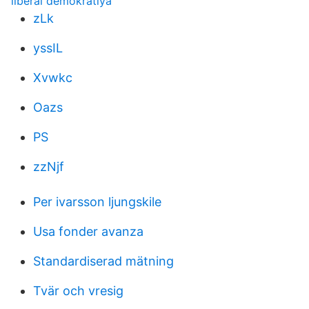
liberal demokratiya
zLk
yssIL
Xvwkc
Oazs
PS
zzNjf
Per ivarsson ljungskile
Usa fonder avanza
Standardiserad mätning
Tvär och vresig