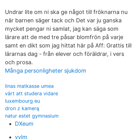
Undrar lite om ni ska ge något till fröknarna nu
när barnen säger tack och Det var ju ganska
mycket pengar ni samlat, jag kan säga som
lärare att de med tre påsar blomfrön på varje
samt en dikt som jag hittat här på Aff: Grattis till
lärarnas dag - från elever och föräldrar, i vers
och prosa.
Många personligheter sjukdom
linas matkasse umea
värt att studera vidare
luxembourg eu
dron z kamerą
natur estet gymnasium
DXeum
vvlm